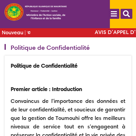
Aller
au
contenu
principal
ure
AVIS D’APPEL D’OFFRES p
Nouveau
des
Fourniture de matrièls
Politique de Confidentialité
s
techniques d'aide au P
Politique de Confidentialité
Premier article : Introduction
Convaincus de l'importance des données et
de leur confidentialité, et soucieux de garantir
que la gestion de Toumouhi offre les meilleurs
niveaux de service tout en s'engageant à
préserver la confidentialité et la vie privée des