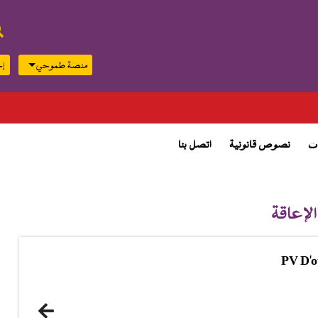
منصة طموحي
إج
top
menu
بيان توضي
ت
نصوص قانونية
اتصل بنا
إعاقة
PV D'o
(1.11 ميغابايت)
السابق