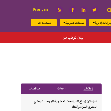
بحث
Français
راءات إدارية
صفقات عمومية
مستجدات
حي
إﻋﻼﻧﺎت
أﺣﺪاث
ﻣﻨﺎﻗﺼﺎت
اعإعلان إيداع الترشحات لعضوية المرصد الوطني
لحقوق المرأة والفتاة