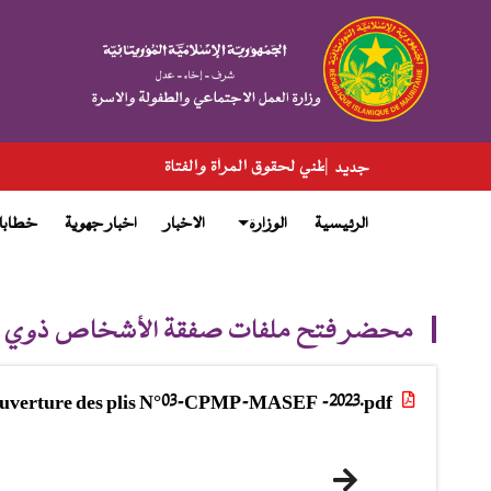
تجاوز
إلى
المحتوى
الرئيسي
قوق المرأة والفتاة
جديد
الرئيسية
الوزارة
الاخبار
اخبار جهوية
خطابا
main
menu
محضر فتح ملفات صفقة الأشخاص ذوي ال
uverture des plis N°03-CPMP-MASEF -2023.pdf
التالي