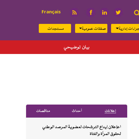
بحث
Français
راءات إدارية
صفقات عمومية
مستجدات
حي
إﻋﻼﻧﺎت
أﺣﺪاث
ﻣﻨﺎﻗﺼﺎت
اعإعلان إيداع الترشحات لعضوية المرصد الوطني
لحقوق المرأة والفتاة