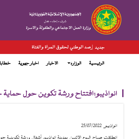
تجاوز
إلى
المحتوى
الرئيسي
حقوق المرأة والفتاة
جديد
الرئيسية
الوزارة
الاخبار
اخبار جهوية
خطابا
main
menu
انواذيبو:افتتاح ورشة تكوين حول حماية حق
انواذيبو, 25/07/2022
انطلقت صباح اليوم الاثنين بمدينة انواذيبو، أشغال ورشة تكوينية 