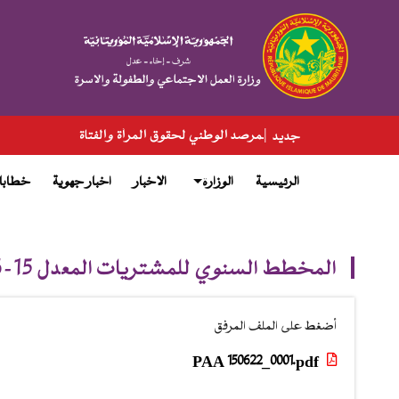
تجاوز
إلى
المحتوى
الرئيسي
ة المرصد الوطني لحقوق المرأة والفتاة
جديد
الرئيسية
الوزارة
الاخبار
اخبار جهوية
خطابا
main
menu
المخطط السنوي للمشتريات المعدل 15-06-2022
أضغط على الملف المرفق
PAA 150622_0001.pdf
(2.96 ميغابايت)