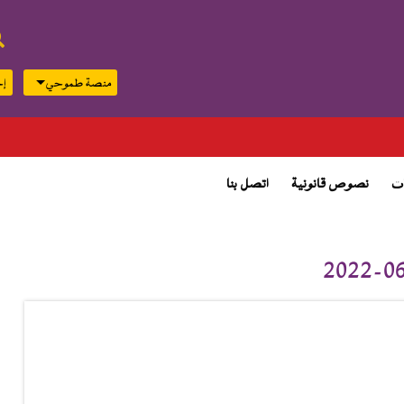
منصة طموحي
إج
top
menu
ت
نصوص قانونية
اتصل بنا