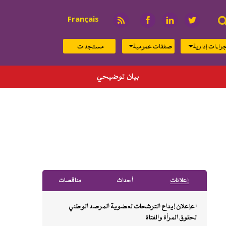
بحث
Français
راءات إدارية
صفقات عمومية
مستجدات
بيان توضيحي
إﻋﻼﻧﺎت
أﺣﺪاث
ﻣﻨﺎﻗﺼﺎت
اعإعلان إيداع الترشحات لعضوية المرصد الوطني
لحقوق المرأة والفتاة