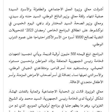
أشرفت معالي وزيرة العمل الاجتماعي والطفولة والأسرة، السيدة
صفية انتهاه، رفقة معالي وزير الدفاع الوطني، السيد حننه ولد سيدي،
ومعالي وزير الصحة، السيد المختار ولد داهي، اليوم الخميس في
نواكشوط، على انطلاق البرنامج الخاص "رمضان 2023" للتحويلات
النقدية لصالح 10000 أسرة من الأسر الأكثر احتياجا على عموم التراب
الوطني.
البرنامج، تبلغ قيمته 500 مليون أوقية قديمة، ويأتي تجسيدا لتعهدات
فخامة رئيس الجمهورية المتعلقة برفاه المواطن وتحسين مستواه
المعيشي، وستستفيد منه أسر قدامى ومتقاعدي الجيش الوطني،
والأسر التي تعيلها نساء، إضافة إلى أسر أصحاب الأمراض المزمنة، وأسر
الأطفال متعددي الإعاقة.
معالي الوزيرة، قالت إن الحماية الاجتماعية والعناية بالفئات الهشة،
تشكل أولوية لدى فخامة رئيس الجمهورية، السيد محمد ولد الشيخ
الغزواني، وهو ما يظهر جليا في برنامج أولوياتي الموسع، الذي تم من