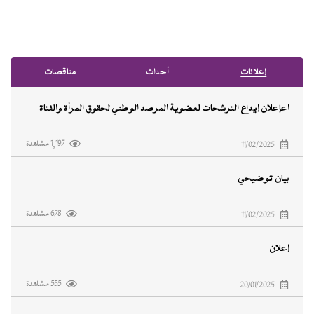
إﻋﻼﻧﺎت
أﺣﺪاث
ﻣﻨﺎﻗﺼﺎت
اعإعلان إيداع الترشحات لعضوية المرصد الوطني لحقوق المرأة والفتاة
1,197 مشاهدة
11/02/2025
بيان توضيحي
678 مشاهدة
11/02/2025
إعلان
555 مشاهدة
20/01/2025