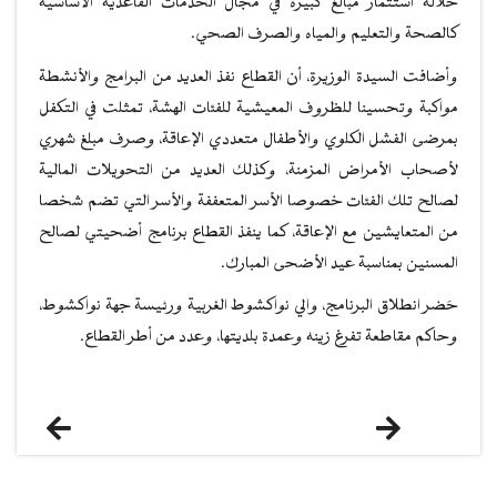
خلاله استثمار مبالغ كبيرة في مجال الخدمات القاعدية الأساسية
كالصحة والتعليم والمياه والصرف الصحي.
وأضافت السيدة الوزيرة، أن القطاع نفذ العديد من البرامج والأنشطة
مواكبة وتحسينا للظروف المعيشية للفئات الهشة، تمثلت في التكفل
بمرضى الفشل الكلوي والأطفال متعددي الإعاقة، وصرف مبلغ شهري
لأصحاب الأمراض المزمنة، وكذلك العديد من التحويلات المالية
لصالح تلك الفئات خصوصا الأسر المتعففة والأسر التي تضم شخصا
من المتعايشين مع الإعاقة، كما ينفذ القطاع برنامج أضحيتي لصالح
المسنين بمناسبة عيد الأضحى المبارك.
حَضر انطلاق البرنامج، والي نواكشوط الغربية ورئيسة جهة نواكشوط،
وحاكم مقاطعة تفرغ زينه وعمدة بلديتها، وعدد من أطر القطاع.
التالي
السابق