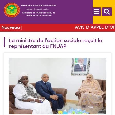
Aller
au
contenu
principal
ture
AVIS D’APPEL D’OFFRES 
Nouveau
 des
Fourniture de matrièl
La ministre de l’action sociale reçoit le
es
techniques d'aide au 
représentant du FNUAP