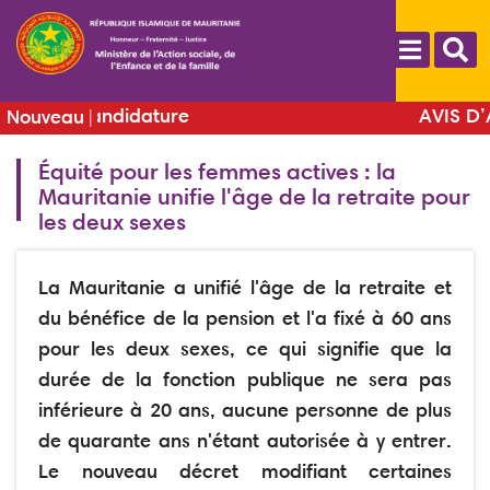
Aller
au
contenu
principal
ôt de candidature
AVIS D’APP
Nouveau
toire National des
Fournit
Équité pour les femmes actives : la
s Femmes et des
techniqu
Mauritanie unifie l'âge de la retraite pour
es (ONDFF)
les deux sexes
La Mauritanie a unifié l'âge de la retraite et
du bénéfice de la pension et l'a fixé à 60 ans
pour les deux sexes, ce qui signifie que la
durée de la fonction publique ne sera pas
inférieure à 20 ans, aucune personne de plus
de quarante ans n'étant autorisée à y entrer.
Le nouveau décret modifiant certaines